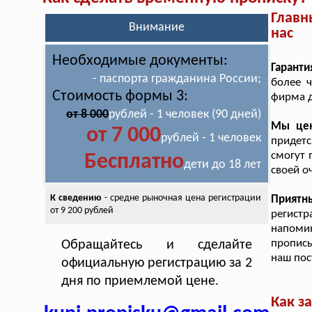
Главн
Внимание
нас
Необходимые документы:
Гаранти
- паспорта гражданина России;
более 
Стоимость формы 3:
фирма д
от 8 000
рублей - 1 человек (90 дней)
Мы цен
от 7 000
рублей - 1 человек
придетс
смогут 
Бесплатно
дети до 18 лет
своей о
К сведению
- средне рыночная цена
регистрации
Приятн
от 9 200 рублей
регистр
напоми
прописы
Обращайтесь и сделайте
наш пос
официальную регистрацию за 2
дня по приемлемой цене.
Как з