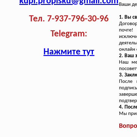
kupi.propisku@gmail.com
Ваши де
Тел. 7-937-796-30-96
1. Вы с
Догово
почте!
Telegram:
исключ
деятел
онлайн 
Нажмите тут
2. Ваш 
Наш ме
посовет
3. Закл
После 
подписы
заверш
подтве
4. Посл
Мы прин
Вопро