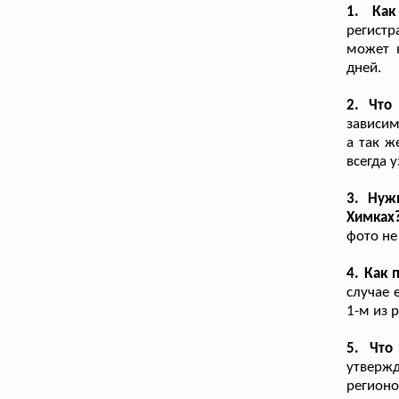
1. Как
регистр
может 
дней.
2. Что
зависим
а так ж
всегда 
3. Нуж
Химках
фото не
4. Как 
случае 
1-м из 
5. Что
утверж
регион