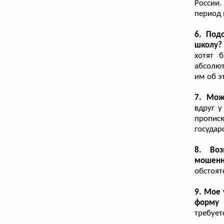
России.
период 
6. Под
школу?
хотят 
абсолют
им об э
7. Мож
вдруг у
прописк
государ
8. Во
мошенн
обстоят
9. Мое 
форму 
требует